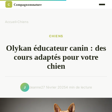
Accueil
›
Chiens
CHIENS
Olykan éducateur canin : des
cours adaptés pour votre
chien
Jeanne
27 février 2025
4 min de lecture
J