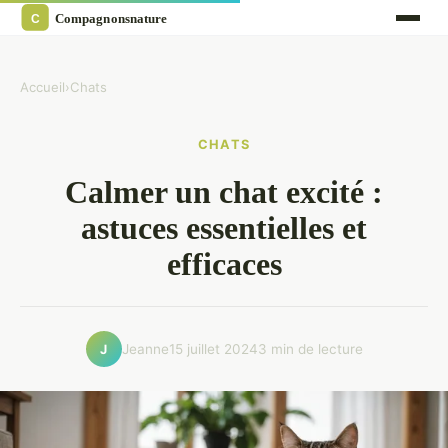
Accueil
›
Chats
CHATS
Calmer un chat excité :
astuces essentielles et
efficaces
Jeanne
15 juillet 2024
3 min de lecture
J