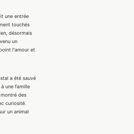
ait une entrée
lement touchés
hien, désormais
evenu un
oint l'amour et
stal a été sauvé
 à une famille
nt montré des
c curiosité.
sur un animal