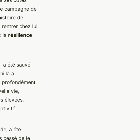
 à ses côtés
une campagne de
istoire de
rentrer chez lui
t la
résilience
, a été sauvé
illa a
 a profondément
elle vie,
s élevées.
tivité.
de, a été
is cessé de le