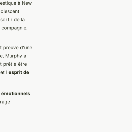
mestique à New
dolescent
sortir de la
 compagnie.
it preuve d'une
me, Murphy a
t prêt à être
et l'
esprit de
s émotionnels
urage