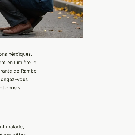
ions héroïques.
nt en lumière le
pirante de Rambo
plongez-vous
ptionnels.
nt malade,