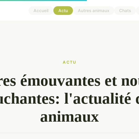
Accueil
Actu
Autres animaux
Chats
ACTU
res émouvantes et no
uchantes: l'actualité 
animaux