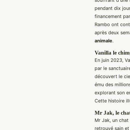
souffrant d'une 
pendant dix jou
financement part
Rambo ont contri
après deux sema
animale
.
Vanilla le chim
En juin 2023, V
par le sanctuair
découvert le ci
ému des millions
explorant son e
Cette histoire il
Mr Jak, le chat
Mr Jak, un chat 
retrouvé sain et