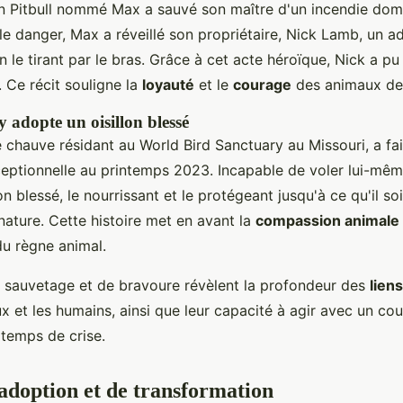
un Pitbull nommé Max a sauvé son maître d'un incendie do
le danger, Max a réveillé son propriétaire, Nick Lamb, un a
 le tirant par le bras. Grâce à cet acte héroïque, Nick a pu 
 Ce récit souligne la
loyauté
et le
courage
des animaux de
 adopte un oisillon blessé
e chauve résidant au World Bird Sanctuary au Missouri, a fa
ptionnelle au printemps 2023. Incapable de voler lui-mê
on blessé, le nourrissant et le protégeant jusqu'à ce qu'il soi
nature. Cette histoire met en avant la
compassion animale
du règne animal.
e sauvetage et de bravoure révèlent la profondeur des
lien
x et les humains, ainsi que leur capacité à agir avec un co
temps de crise.
'adoption et de transformation