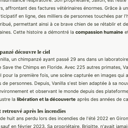
insuffisance respiratoire. Son propriétaire, Jaxon, est resté
rs, affrontant des factures vétérinaires énormes. Grâce à 
icipatif en ligne, des milliers de personnes touchées par l'h
bué, permettant ainsi à ce brave chien de se rétablir et de 
ines. Cette histoire a démontré la
compassion humaine
e
panzé découvre le ciel
anilla, un chimpanzé ayant passé 29 ans dans un laboratoire
e Save the Chimps en Floride. Avec 225 autres primates, Van
el pour la première fois, une scène capturée en images qui
 de personnes. Depuis, Vanilla s'est bien adaptée à sa nouv
nvironnement et observant le monde depuis des plateforme
lustre la
libération et la découverte
après des années de cap
 retrouvé après les incendies
de huit ans perdu lors des incendies de l'été 2022 en Giron
 sauf en février 2023. Sa propriétaire, Brigitte, n'avait jama