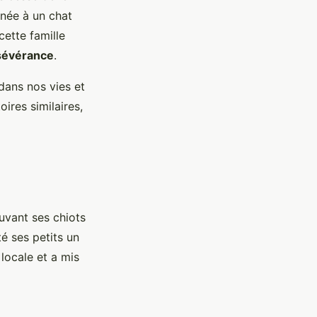
enée à un chat
cette famille
rsévérance
.
dans nos vies et
ires similaires,
uvant ses chiots
é ses petits un
locale et a mis