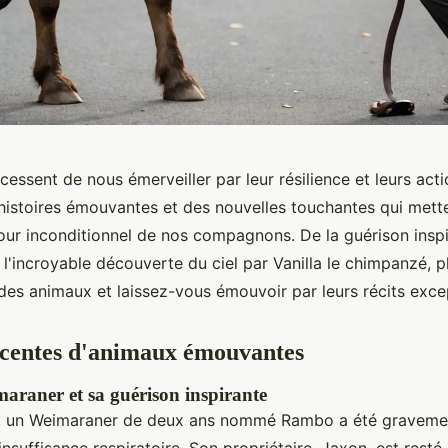
essent de nous émerveiller par leur résilience et leurs act
istoires émouvantes et des nouvelles touchantes qui mette
our inconditionnel de nos compagnons. De la guérison ins
 l'incroyable découverte du ciel par Vanilla le chimpanzé, 
 des animaux et laissez-vous émouvoir par leurs récits exce
écentes d'animaux émouvantes
raner et sa guérison inspirante
3, un Weimaraner de deux ans nommé Rambo a été graveme