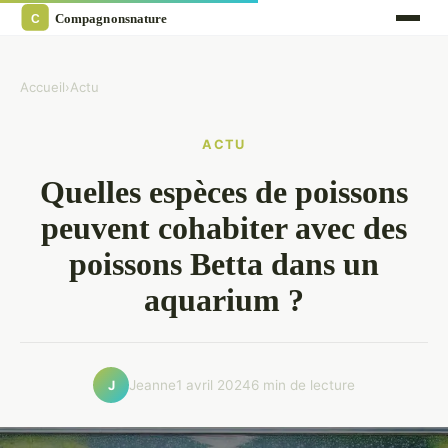
Accueil
›
Actu
ACTU
Quelles espèces de poissons
peuvent cohabiter avec des
poissons Betta dans un
aquarium ?
Jeanne
1 avril 2024
6 min de lecture
J