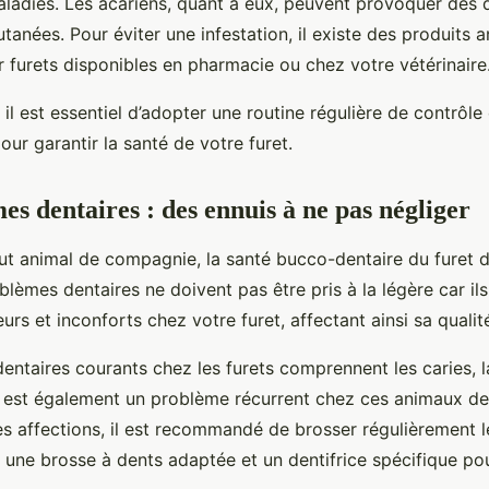
ladies. Les acariens, quant à eux, peuvent provoquer des
utanées. Pour éviter une infestation, il existe des produits a
r furets disponibles en pharmacie ou chez votre vétérinaire
il est essentiel d’adopter une routine régulière de contrôle
pour garantir la santé de votre furet.
es dentaires : des ennuis à ne pas négliger
 animal de compagnie, la santé bucco-dentaire du furet d
oblèmes dentaires ne doivent pas être pris à la légère car il
rs et inconforts chez votre furet, affectant ainsi sa qualité
ntaires courants chez les furets comprennent les caries, la
e est également un problème récurrent chez ces animaux d
es affections, il est recommandé de brosser régulièrement 
 une brosse à dents adaptée et un dentifrice spécifique pou