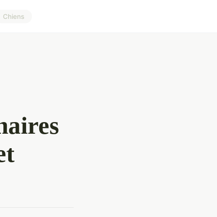
Chiens
naires
et