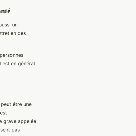
anté
aussi un
ntretien des
 personnes
l est en général
e peut être une
’est
ie grave appelée
isent pas