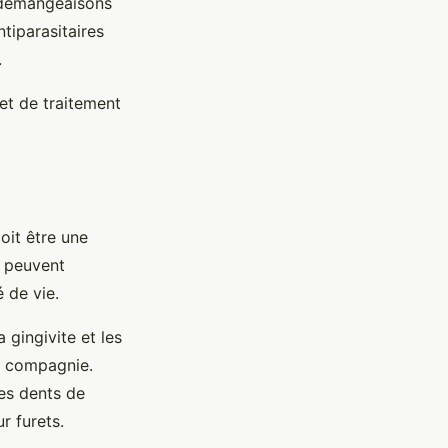
 démangeaisons
ntiparasitaires
.
 et de traitement
oit être une
s peuvent
 de vie.
 gingivite et les
e compagnie.
les dents de
r furets.