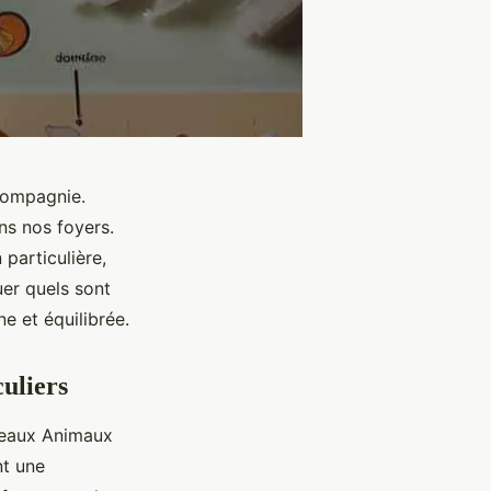
compagnie.
ns nos foyers.
particulière,
er quels sont
ne et équilibrée.
uliers
uveaux Animaux
nt une