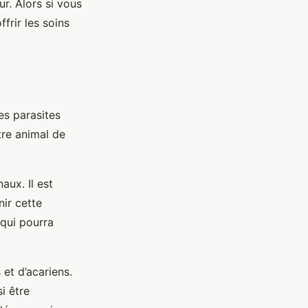
r. Alors si vous
frir les soins
des parasites
tre animal de
aux. Il est
ir cette
 qui pourra
 et d’acariens.
i être