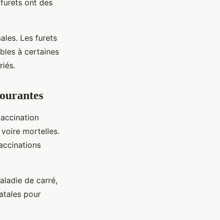
 furets ont des
ales. Les furets
ibles à certaines
riés.
courantes
accination
 voire mortelles.
vaccinations
aladie de carré,
atales pour