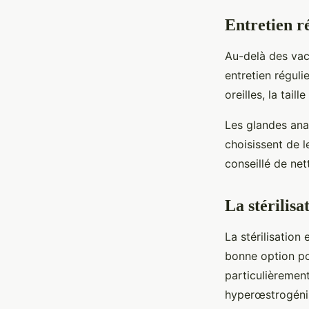
Entretien ré
Au-delà des vacc
entretien réguli
oreilles, la tail
Les glandes ana
choisissent de l
conseillé de net
La stérilisa
La stérilisation
bonne option pou
particulièremen
hyperœstrogénism